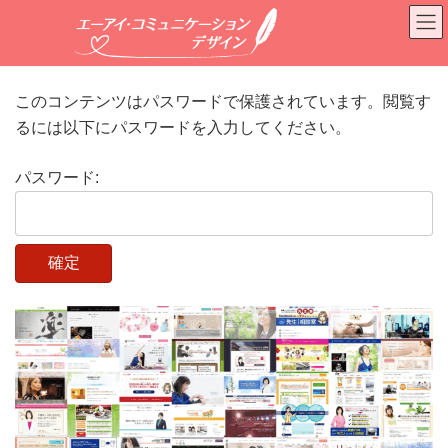
コ
ナ
ン
ビ
テ
ゲ
ン
ー
ツ
シ
このコンテンツはパスワードで保護されています。閲覧す
へ
ョ
るには以下にパスワードを入力してください。
ス
ン
キ
に
ッ
移
パスワード:
プ
動