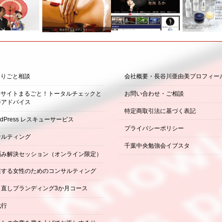
困りごと相談
会社概要・長谷川亜由美プロフィー
ebサイトまるごと！トータルチェックと
お問い合わせ・ご相談
善アドバイス
特定商取引法に基づく表記
rdPress レスキューサービス
プライバシーポリシー
サルティング
千葉中央勉強会イブスタ
悩み解決セッション（オンライン限定）
業する女性のためのコンサルティング
り直しブランディング3か月コース
代行