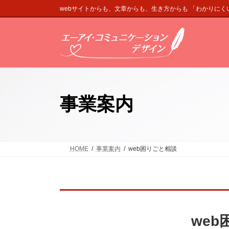
コ
ナ
webサイトからも、文章からも、生き方からも 「わかりに
ン
ビ
テ
ゲ
ン
ー
ツ
シ
へ
ョ
ス
ン
キ
に
事業案内
ッ
移
プ
動
HOME
事業案内
web困りごと相談
we