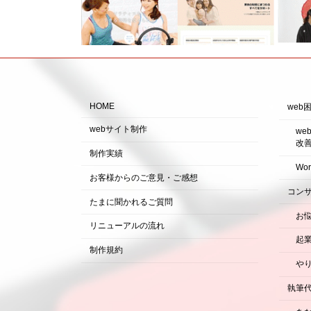
HOME
web
webサイト制作
w
改
制作実績
Wo
お客様からのご意見・ご感想
コン
たまに聞かれるご質問
お
リニューアルの流れ
起
制作規約
や
執筆