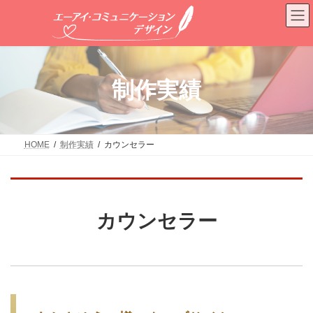
コ
ナ
ン
ビ
テ
ゲ
ン
ー
ツ
シ
へ
ョ
制作実績
ス
ン
キ
に
ッ
移
プ
動
HOME
制作実績
カウンセラー
カウンセラー