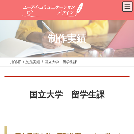
コ
ナ
ン
ビ
テ
ゲ
ン
ー
ツ
シ
へ
ョ
制作実績
ス
ン
キ
に
ッ
移
プ
動
HOME
制作実績
国立大学 留学生課
国立大学 留学生課