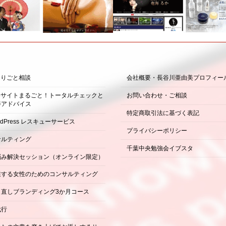
困りごと相談
会社概要・長谷川亜由美プロフィー
ebサイトまるごと！トータルチェックと
お問い合わせ・ご相談
善アドバイス
特定商取引法に基づく表記
rdPress レスキューサービス
プライバシーポリシー
サルティング
千葉中央勉強会イブスタ
悩み解決セッション（オンライン限定）
業する女性のためのコンサルティング
り直しブランディング3か月コース
代行