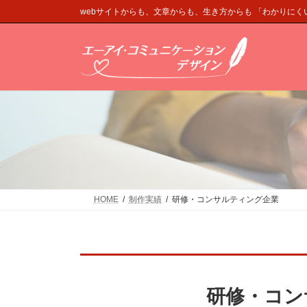
コ
ナ
webサイトからも、文章からも、生き方からも 「わかりに
ン
ビ
テ
ゲ
ン
ー
ツ
シ
へ
ョ
ス
ン
キ
に
ッ
移
プ
動
HOME
制作実績
研修・コンサルティング企業
研修・コン