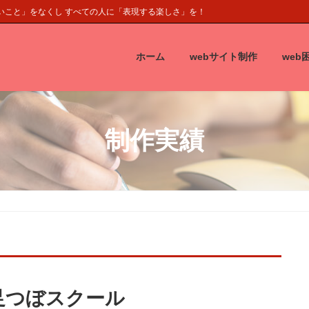
くいこと」をなくし すべての人に「表現する楽しさ」を！
ホーム
webサイト制作
web
制作実績
足つぼスクール