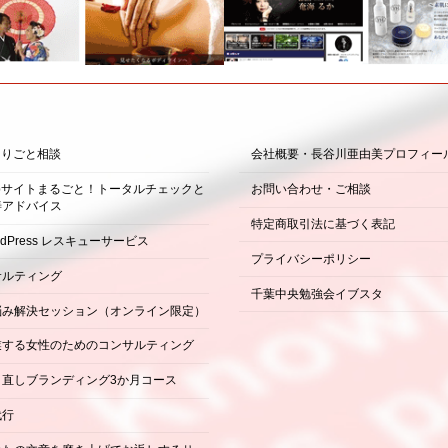
困りごと相談
会社概要・長谷川亜由美プロフィー
ebサイトまるごと！トータルチェックと
お問い合わせ・ご相談
善アドバイス
特定商取引法に基づく表記
rdPress レスキューサービス
プライバシーポリシー
サルティング
千葉中央勉強会イブスタ
悩み解決セッション（オンライン限定）
業する女性のためのコンサルティング
り直しブランディング3か月コース
代行