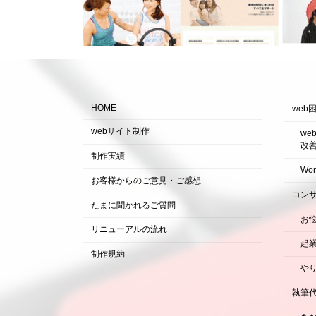
HOME
web
webサイト制作
w
改
制作実績
Wo
お客様からのご意見・ご感想
コン
たまに聞かれるご質問
お
リニューアルの流れ
起
制作規約
や
執筆