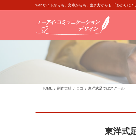
コ
ナ
webサイトからも、文章からも、生き方からも 「わかりに
ン
ビ
テ
ゲ
ン
ー
ツ
シ
へ
ョ
ス
ン
キ
に
ッ
移
プ
動
HOME
制作実績
ロゴ
東洋式足つぼスクール
東洋式