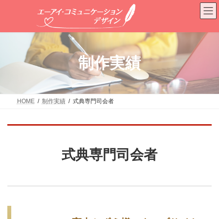
コ
ナ
ン
ビ
テ
ゲ
ン
ー
ツ
シ
へ
ョ
制作実績
ス
ン
キ
に
ッ
移
プ
動
HOME
制作実績
式典専門司会者
式典専門司会者