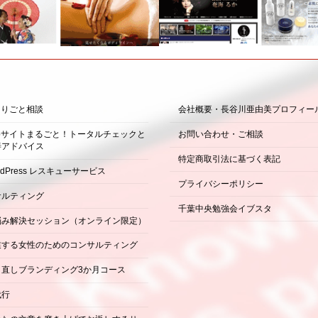
困りごと相談
会社概要・長谷川亜由美プロフィー
ebサイトまるごと！トータルチェックと
お問い合わせ・ご相談
善アドバイス
特定商取引法に基づく表記
rdPress レスキューサービス
プライバシーポリシー
サルティング
千葉中央勉強会イブスタ
悩み解決セッション（オンライン限定）
業する女性のためのコンサルティング
り直しブランディング3か月コース
代行