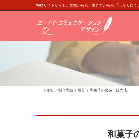
コ
ナ
webサイトからも、文章からも、生き方からも 「わかりに
ン
ビ
テ
ゲ
ン
ー
ツ
シ
へ
ョ
ス
ン
キ
に
ッ
移
プ
動
HOME
制作実績
撮影
和菓子の製造・販売店
和菓子