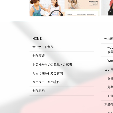
HOME
web
webサイト制作
w
改
制作実績
Wo
お客様からのご意見・ご感想
コン
たまに聞かれるご質問
お
リニューアルの流れ
起
制作規約
や
執筆