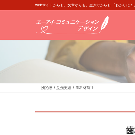
コ
ナ
webサイトからも、文章からも、生き方からも 「わかりに
ン
ビ
テ
ゲ
ン
ー
ツ
シ
へ
ョ
ス
ン
キ
に
ッ
移
プ
動
HOME
制作実績
歯科材商社
歯