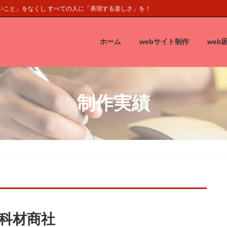
くいこと」をなくし すべての人に「表現する楽しさ」を！
ホーム
webサイト制作
web
制作実績
科材商社