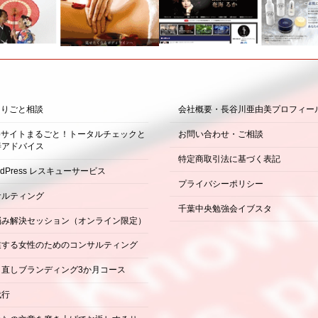
困りごと相談
会社概要・長谷川亜由美プロフィー
ebサイトまるごと！トータルチェックと
お問い合わせ・ご相談
善アドバイス
特定商取引法に基づく表記
rdPress レスキューサービス
プライバシーポリシー
サルティング
千葉中央勉強会イブスタ
悩み解決セッション（オンライン限定）
業する女性のためのコンサルティング
り直しブランディング3か月コース
代行