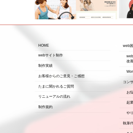
HOME
web
webサイト制作
w
改
制作実績
Wo
お客様からのご意見・ご感想
コン
たまに聞かれるご質問
お
リニューアルの流れ
起
制作規約
や
執筆