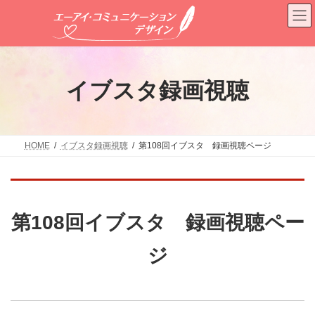
コ
ナ
ン
ビ
テ
ゲ
ン
ー
ツ
シ
へ
ョ
イブスタ録画視聴
ス
ン
キ
に
ッ
移
プ
動
HOME
イブスタ録画視聴
第108回イブスタ 録画視聴ページ
第108回イブスタ 録画視聴ペー
ジ