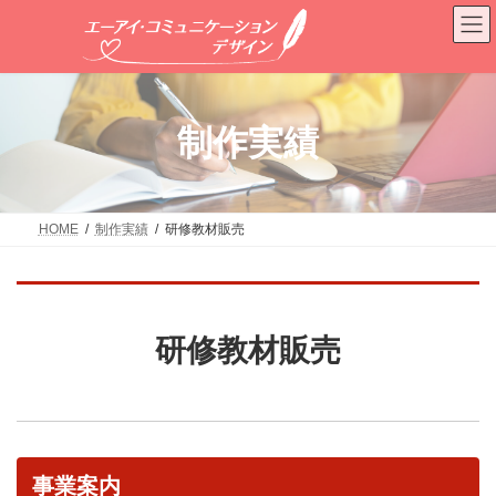
コ
ナ
ン
ビ
テ
ゲ
ン
ー
ツ
シ
へ
ョ
制作実績
ス
ン
キ
に
ッ
移
プ
動
HOME
制作実績
研修教材販売
研修教材販売
事業案内